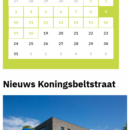
27
28
29
30
31
1
2
3
4
5
6
7
8
9
10
11
12
13
14
15
16
17
18
19
20
21
22
23
24
25
26
27
28
29
30
31
1
2
3
4
5
6
Nieuws Koningsbeltstraat