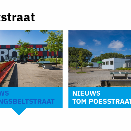
straat
WS
NIEUWS
NGSBELTSTRAAT
TOM POESSTRAA