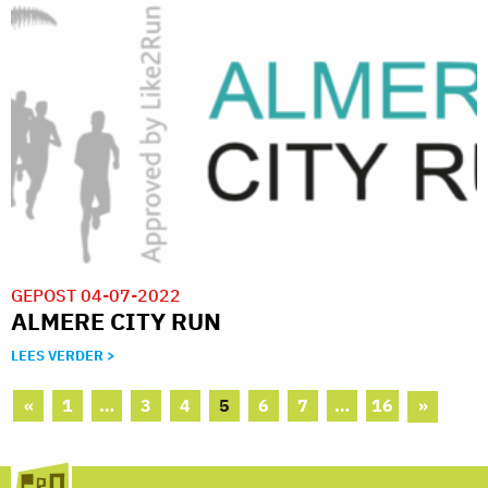
GEPOST 04-07-2022
ALMERE CITY RUN
LEES VERDER >
«
1
…
3
4
5
6
7
…
16
»