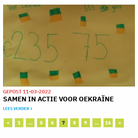
GEPOST 11-03-2022
SAMEN IN ACTIE VOOR OEKRAÏNE
LEES VERDER >
«
1
…
5
6
7
8
9
…
16
»